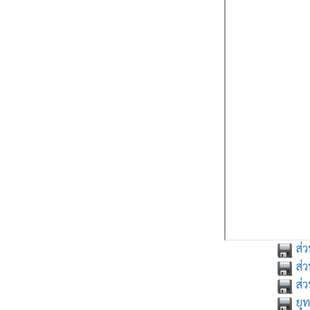
ส่ว
ส่วน
ส่ว
ยุท